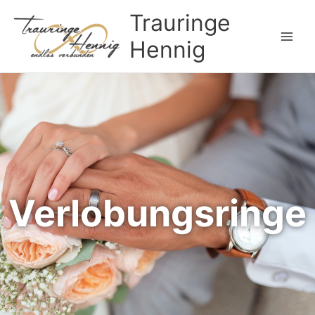
Zum
Trauringe
Inhalt
springen
Hennig
Verlobungsringe