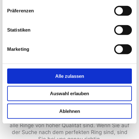
Präferenzen
Statistiken
Marketing
Alle zulassen
Wir bieten in unserem Trauringstudio mehrere
Auswahl erlauben
Tausend Ringe zur Auswahl und beraten unsere
Kunden perfekt bei der Auswahl des
Ablehnen
passenden Rings. Unsere Mitarbeiter sind
erfahrene Experten und achten darauf, dass
alle Ringe von hoher Qualität sind. Wenn Sie auf
der Suche nach dem perfekten Ring sind, sind